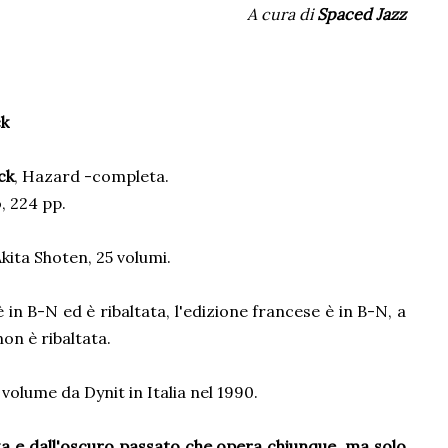
A cura di
Spaced Jazz
ck
ck
, Hazard -completa.
, 224 pp.
Akita Shoten, 25 volumi.
è in B-N ed è ribaltata, l'edizione francese è in B-N, a
non è ribaltata.
 volume da Dynit in Italia nel 1990.
za e dall'oscuro passato che opera chiunque, ma solo