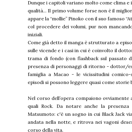
Dunque i capitoli variano molto come clima e in
qualità... Il primo volume forse non è il migli
appare la “mollie” Pinoko con il suo famoso “At
col procedere dei volumi, pur non mancando
iniziali.
Come già detto il manga è strutturato a episod
sulle vicende e i casi in cui è coinvolto il dott
trama di fondo (con flashback sul passato
presenza di personaggi di ritorno - dottor/essa
famiglia a Macao - le vicissitudini comico
episodi si possono leggere quasi come storie br
Nel corso dell’opera compaiono ovviamente an
quali Rock. Da notare anche la presenza 
Matsumoto: c'è un sogno in cui Black Jack vi
andata nella notte, e ritrova nei vagoni deser
corso della vita.