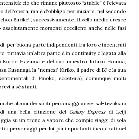
tensità: ciò che rimane piuttosto “stabile” è l’elevata
ore dell'opera, ma è d'obbligo per iniziare; nel secondo
chon Burike!”, successivamente il livello medio cresce
 assolutamente momenti eccellenti anche nelle fasi
i, per buona parte indipendenti fra loro e incentrati
ore, tuttavia un’altra parte è in continuity e legata alla
 di Kuroo Hazama e del suo maestro Jotaro Honma,
 Kusanagi, la "nemesi" Kiriko, il padre di BJ e la sua
-sentimentali di Pinoko, eccetera); comunque molti
evi a sé stanti.
che alcuni dei soliti personaggi universal-tezukiani
di una bella citazione del
Galaxy Express
di Leiji
aggia su un treno a vapore che compie viaggi di sola
ti i personaggi per lui più importanti incontrati nel