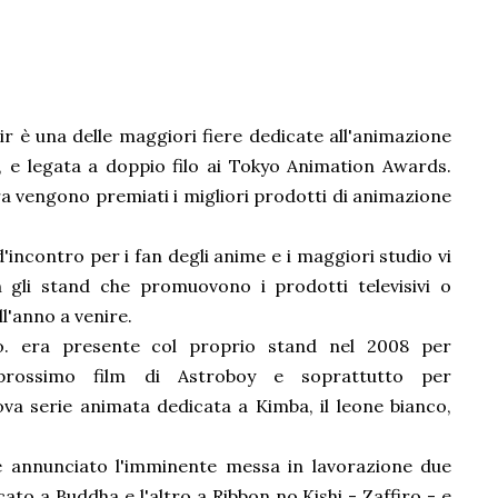
r è una delle maggiori fiere dedicate all'animazione
 e legata a doppio filo ai Tokyo Animation Awards.
ra vengono premiati i migliori prodotti di animazione
'incontro per i fan degli anime e i maggiori studio vi
 gli stand che promuovono i prodotti televisivi o
l'anno a venire.
. era presente col proprio stand nel 2008 per
l prossimo film di Astroboy e soprattutto per
a serie animata dedicata a Kimba, il leone bianco,
e annunciato l'imminente messa in lavorazione due
to a Buddha e l'altro a Ribbon no Kishi - Zaffiro - e