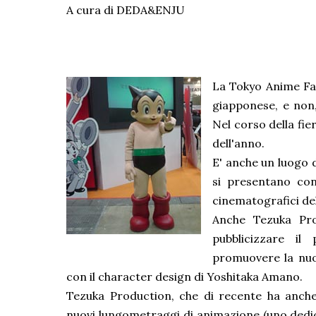
A cura di DEDA&ENJU
La Tokyo Anime Fai
giapponese, e non,
Nel corso della fie
dell'anno.
E' anche un luogo d
si presentano con
cinematografici del
Anche Tezuka Pro
pubblicizzare i
promuovere la nuov
con il character design di Yoshitaka Amano.
Tezuka Production, che di recente ha anch
nuovi lungometraggi di animazione (uno dedica